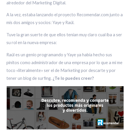
alrededor del Marketing Digital.
A la vez, estaba lanzando el proyecto Recomendar.com junto a
mis dos amigos y socios: Yaye y Raúl.
Tuve la gran suerte de que ellos tenían muy claro cual iba a ser
su rol en la nueva empresa:
Raúl es un genio programando y Yaye ya había hecho sus
pinitos como administrador de una empresa por lo que a mi me
toco «literalmente» ser el de Marketing por descarte y por
tener un blog de surfing.
¿Te lo puedes creer?