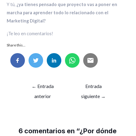
Y tú,
¿ya tienes pensado que proyecto vas a poner en
marcha para aprender todo lo relacionado con el
Marketing Digital?
¡Te leo en comentarios!
Share this...
Navegación
←
Entrada
Entrada
de
anterior
siguiente
→
entradas
6 comentarios en “¿Por dónde